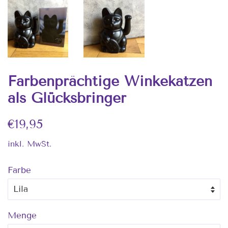
Farbenprächtige Winkekatzen
als Glücksbringer
Normaler
Sonderpreis
€19,95
Preis
inkl. MwSt.
Farbe
Menge